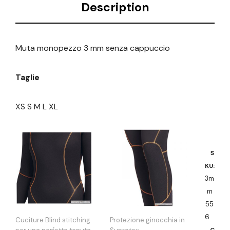
Description
Muta monopezzo 3 mm senza cappuccio
Taglie
XS S M L XL
S
KU:
3m
m
55
6
Cuciture Blind stitching
Protezione ginocchia in
C