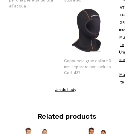
per una perfetta tenuta
Supratex
all’acqua
AT
EG
OR
IES:
Mu
te
Um
ide
Cappuccio gran collare 3
mm separato non incluso
,
Cod. 437
Mu
te
Umide Lady
Related products