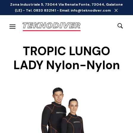
Zona Industriale 5, 73044 Via Renata Fonte, 73044, Galatone
(LE) - Tel. 0833 832141 - Email: info@teknodiver.com
TROPIC LUNGO
LADY Nylon-Nylon