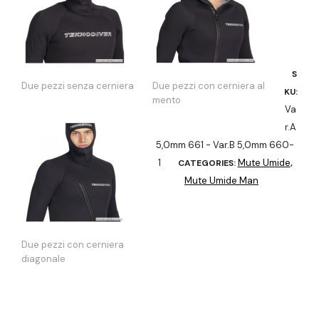
S
Due pezzi senza cerniera
Due pezzi con cerniera al
KU:
mento
Va
r.A
5,0mm 661 - Var.B 5,0mm 660-
1
Mute Umide
CATEGORIES:
,
Mute Umide Man
Due pezzi con cerniera
diagonale