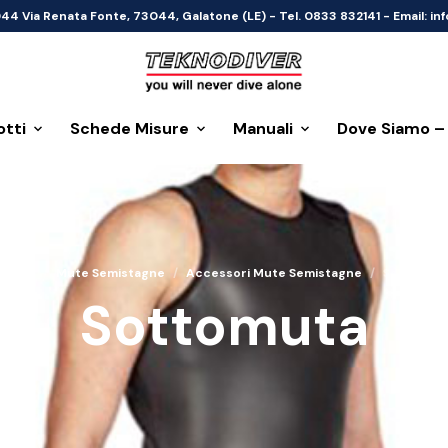
044 Via Renata Fonte, 73044, Galatone (LE) - Tel. 0833 832141 - Email: 
otti
Schede Misure
Manuali
Dove Siamo –
Home
/
Mute Semistagne
/
Accessori Mute Semistagne
/
Sottomut
Sottomuta