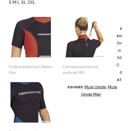
S M L XL 2XL
S
KU:
3m
m
56
0
Fodera esterna in Nylon-
Cerniera posteriore
Flex
verticali YKK
C
AT
Mute Umide
Mute
EGORIES:
,
Umide Man