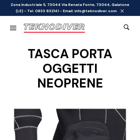
Zona Industriale 5, 73044 Via Renata Fonte, 73044, Galatone
(LE) - Tel. 0833 832141 - Email: info@teknodiver.com
TASCA PORTA
OGGETTI
NEOPRENE