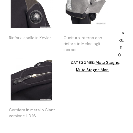
S
Rinforzi spalle in Kevlar
Cucitura interna con
KU:
rinforzi in Melco agli
11
incroci
0
Mute Stagne
CATEGORIES:
,
Mute Stagne Man
Cerniera in metallo Giant
versione HD 16