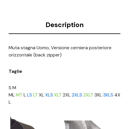
Description
Muta stagna Uomo, Versione cerniera posteriore
orizzontale (back zipper)
Taglie
S M
ML
MT
L
LS
LT
XL
XLS
XLT
2XL
2XLS
2XLT
3XL
3XLS
4X
L