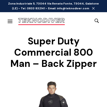
Zona Industriale 5, 73044 Via Renata Fonte, 73044, Galatone
(LE) - Tel. 0833 832141 - Email: info@teknodiver.com
Super Duty
Commercial 800
Man – Back Zipper