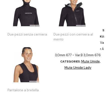
S
Due pezzi senza cerniera
Due pezzi con cerniera al
KU:
mento
Va
r.A
3,0mm 677 - Var.B 3,0mm 676
Mute Umide
CATEGORIES:
,
Mute Umide Lady
Pantalone a bretella