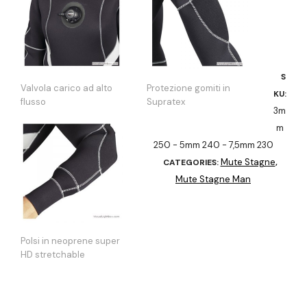
S
Valvola carico ad alto
Protezione gomiti in
KU:
flusso
Supratex
3m
m
250 - 5mm 240 - 7,5mm 230
Mute Stagne
CATEGORIES:
,
Mute Stagne Man
Polsi in neoprene super
HD stretchable