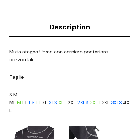
Description
Muta stagna Uomo con cerniera posteriore
orizzontale
Taglie
S M
ML
MT
L
LS
LT
XL
XLS
XLT
2XL
2XLS
2XLT
3XL
3XLS
4X
L