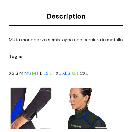
Description
Muta monopezzo semistagna con cerniera in metallo
Taglie
XS S M
MS
MT
L
LS
LT
XL
XLS
XLT
2XL