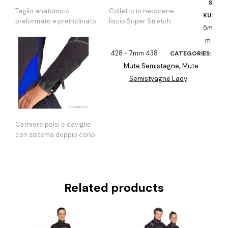
S
Taglio anatomico
Colletto in neoprene
KU:
preformato e preinclinato
liscio Super Stretch
5m
m
428 - 7mm 438
CATEGORIES:
Mute Semistagne
Mute
,
Semistyagne Lady
Cerniere polsi e caviglie
con sistema doppio cono
Related products