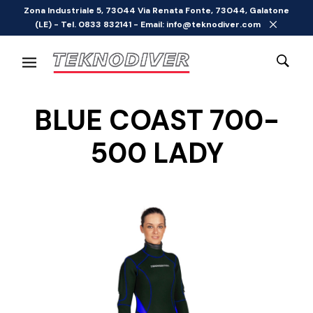
Zona Industriale 5, 73044 Via Renata Fonte, 73044, Galatone
(LE) - Tel. 0833 832141 - Email: info@teknodiver.com
BLUE COAST 700-
500 LADY