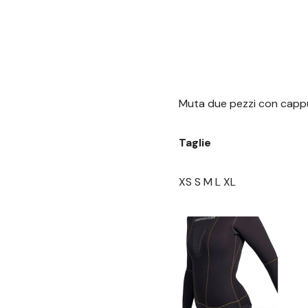
Muta due pezzi con capp
Taglie
XS S M L XL