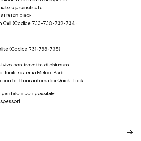
ato e preinclinato
 stretch black
en Cell (Codice 733-730-732-734)
alite (Codice 731-733-735)
 al vivo con travetta di chiusura
ca fucile sistema Melco-Padd
o con bottoni automatici Quick-Lock
 pantaloni con possibile
 spessori