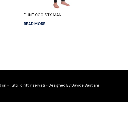
Y
DUNE 900 STX MAN
READ MORE
 - Tutti i diritti riservati - Designed By Davide Bastiani
ol
(
Spagnolo
)