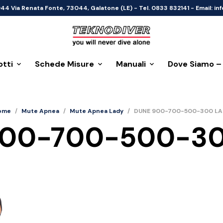
044 Via Renata Fonte, 73044, Galatone (LE) - Tel. 0833 832141 - Email: 
otti
Schede Misure
Manuali
Dove Siamo –
ome
/
Mute Apnea
/
Mute Apnea Lady
/
DUNE 900-700-500-300 LA
900-700-500-30