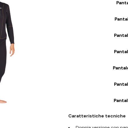
Panta
Panta
Panta
Panta
Pantal
Panta
Pantal
Caratteristiche tecniche
Doppia versione con pant