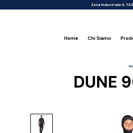
Zona Industriale 5, 73
Home
Chi Siamo
Prod
H
DUNE 