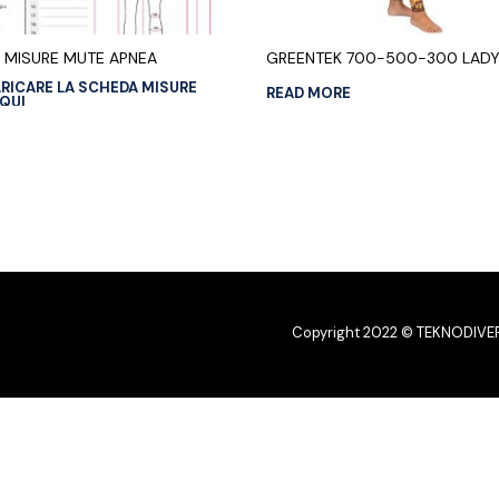
 MISURE MUTE APNEA
GREENTEK 700-500-300 LAD
ARICARE LA SCHEDA MISURE
READ MORE
 QUI
Copyright 2022 © TEKNODIVER srl
English
(
Inglese
)
Français
(
Francese
)
Españ