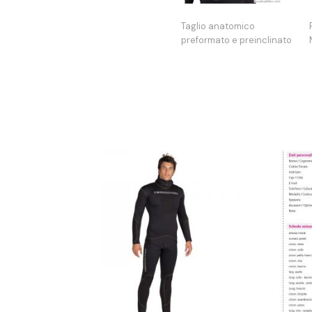
Taglio anatomico
preformato e preinclinato